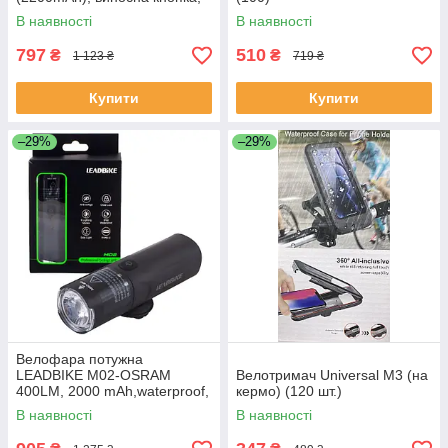
Waterproof, ЗП mircoUSB
В наявності
В наявності
797
510
₴
₴
1 123 ₴
719 ₴
Купити
Купити
–29%
–29%
Велофара потужна
LEADBIKE M02-OSRAM
Велотримач Universal M3 (на
400LM, 2000 mAh,waterproof,
кермо) (120 шт.)
children lock, ЗП Type-C (100)
В наявності
В наявності