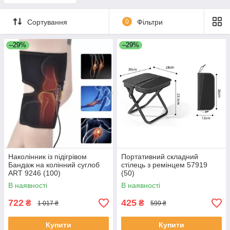
Сортування
0
Фільтри
–29%
–29%
Наколінник із підігрівом
Портативний складний
Бандаж на колінний суглоб
стілець з ремінцем 57919
ART 9246 (100)
(50)
В наявності
В наявності
722
425
₴
₴
1 017 ₴
599 ₴
Купити
Купити