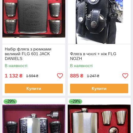
Набір фляга з рюмками
великий FLG 601 JACK
Фляга в чохлі + ніж FLG
DANIELS
NOZH
В наявності
В наявності
1 132
885
₴
₴
1 594 ₴
1 247 ₴
Купити
Купити
–29%
–29%