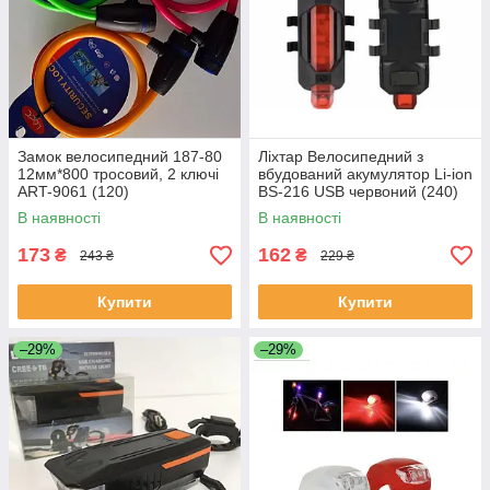
Замок велосипедний 187-80
Ліхтар Велосипедний з
12мм*800 тросовий, 2 ключі
вбудований акумулятор Li-ion
ART-9061 (120)
BS-216 USB червоний (240)
В наявності
В наявності
173
162
₴
₴
243 ₴
229 ₴
Купити
Купити
–29%
–29%