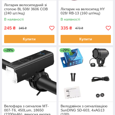
Ліхтарик велосипедний зі
стопою BL 508/ 3606 COB
Ліхтарик на велосипед HY
(240 шт./ящ)
028/ RB-13 (160 шт/ящ)
В наявності
В наявності
245
335
₴
₴
345 ₴
473 ₴
Купити
Купити
–29%
–29%
Велофара з сигналом MT-
Велодзвінок з сигналізацією
007-T6, 450Lum, 18650
SunDING SD-603, 4xAG13
(2200mAh), виносна кнопка,
(100)