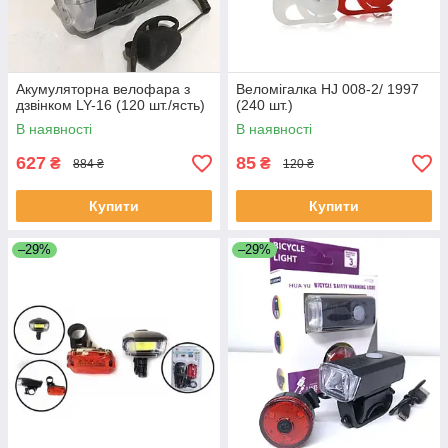
Акумуляторна велофара з
Веломігалка HJ 008-2/ 1997
дзвінком LY-16 (120 шт./ясть)
(240 шт.)
В наявності
В наявності
627
85
₴
₴
884 ₴
120 ₴
Купити
Купити
–29%
–29%