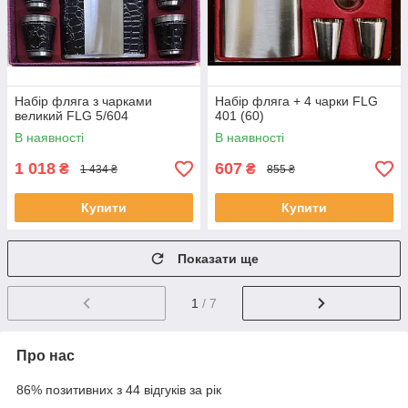
Набір фляга з чарками
Набір фляга + 4 чарки FLG
великий FLG 5/604
401 (60)
В наявності
В наявності
1 018
607
₴
₴
1 434 ₴
855 ₴
Купити
Купити
Показати ще
1
/ 7
Про нас
86% позитивних з 44 відгуків за рік