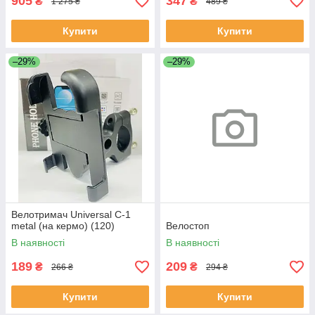
905
347
₴
₴
1 275 ₴
489 ₴
Купити
Купити
–29%
–29%
Велотримач Universal C-1
metal (на кермо) (120)
Велостоп
В наявності
В наявності
189
209
₴
₴
266 ₴
294 ₴
Купити
Купити