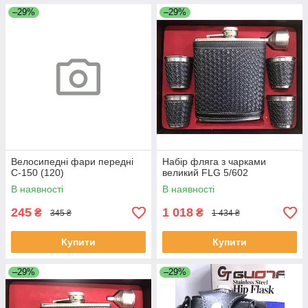
–29%
–29%
Велосипедні фари передні
Набір фляга з чарками
C-150 (120)
великий FLG 5/602
В наявності
В наявності
245
1 018
₴
₴
345 ₴
1 434 ₴
Купити
Купити
–29%
–29%