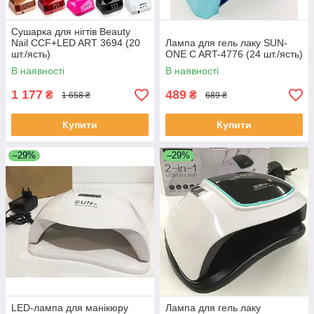
Сушарка для нігтів Beauty
Nail CCF+LED ART 3694 (20
Лампа для гель лаку SUN-
шт./ясть)
ONE C ART-4776 (24 шт./ясть)
В наявності
В наявності
1 177
489
₴
₴
1 658 ₴
689 ₴
Купити
Купити
–29%
–29%
LED-лампа для манікюру
Лампа для гель лаку