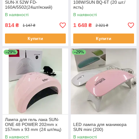
SUN-X 52W FD-
108W/SUN BQ-6T (20 шт./
160A/5502(24шт/яский)
ясть)
В наявності
В наявності
814
1 648
₴
₴
1 147 ₴
2 321 ₴
Купити
Купити
–29%
–29%
Лампа для гель лака SUN-
ONE 48 POWER 202mm x
LED лампа для маникюра
157mm x 93 mm (24 шт/ящ)
SUN mini (200)
В наявності
В наявності