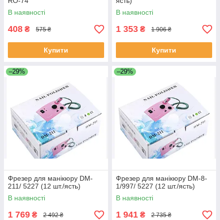
RO-74
ясть)
В наявності
В наявності
408
1 353
₴
₴
575 ₴
1 906 ₴
Купити
Купити
–29%
–29%
Фрезер для манікюру DM-
Фрезер для манікюру DM-8-
211/ 5227 (12 шт./ясть)
1/997/ 5227 (12 шт./ясть)
В наявності
В наявності
1 769
1 941
₴
₴
2 492 ₴
2 735 ₴