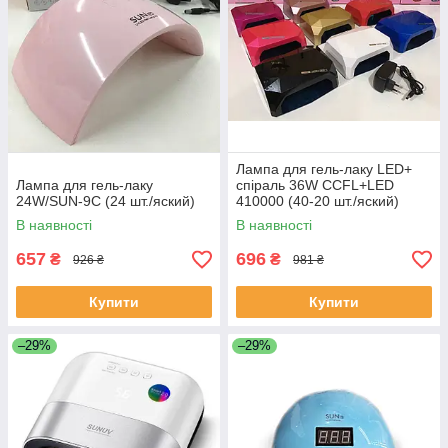
Лампа для гель-лаку LED+
Лампа для гель-лаку
спіраль 36W CCFL+LED
24W/SUN-9C (24 шт./яский)
410000 (40-20 шт./яский)
В наявності
В наявності
657
696
₴
₴
926 ₴
981 ₴
Купити
Купити
–29%
–29%