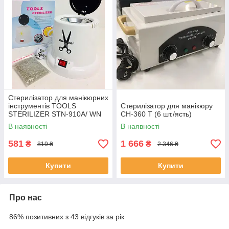
Стерилізатор для манікюрних
інструментів TOOLS
Стерилізатор для манікюру
STERILIZER STN-910A/ WN
CH-360 T (6 шт./ясть)
308 (12)
В наявності
В наявності
581
1 666
₴
₴
819 ₴
2 346 ₴
Купити
Купити
Про нас
86% позитивних з 43 відгуків за рік