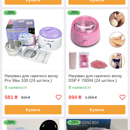
Купити
Купити
–29%
–29%
Нагрівач для гарячого воску
Нагрівач для гарячого воску
Pro Wax 100 (24 шт./яск.)
DSP F 70004 (24 шт./яск.)
В наявності
В наявності
581
894
₴
₴
819 ₴
1 259 ₴
Купити
Купити
–29%
–29%