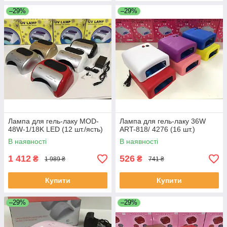
–29%
–29%
Лампа для гель-лаку MOD-
Лампа для гель-лаку 36W
48W-1/18K LED (12 шт./ясть)
ART-818/ 4276 (16 шт.)
В наявності
В наявності
1 412
526
₴
₴
1 989 ₴
741 ₴
Купити
Купити
–29%
–29%