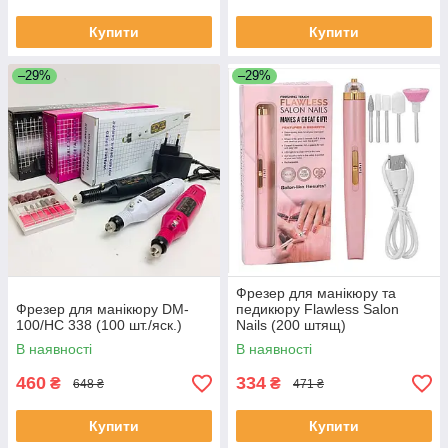
Купити
Купити
–29%
–29%
Фрезер для манікюру та
Фрезер для манікюру DM-
педикюру Flawless Salon
100/HC 338 (100 шт./яск.)
Nails (200 штящ)
В наявності
В наявності
460
334
₴
₴
648 ₴
471 ₴
Купити
Купити