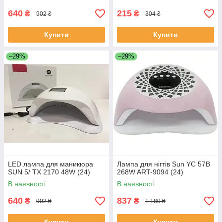
640
215
₴
₴
902 ₴
304 ₴
Купити
Купити
–29%
–29%
LED лампа для маникюра
Лампа для нігтів Sun YC 57B
SUN 5/ TX 2170 48W (24)
268W ART-9094 (24)
В наявності
В наявності
640
837
₴
₴
902 ₴
1 180 ₴