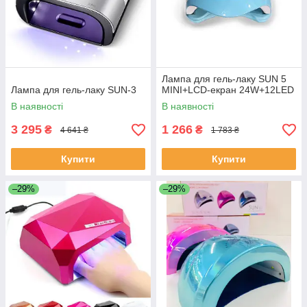
Лампа для гель-лаку SUN 5
Лампа для гель-лаку SUN-3
MINI+LCD-екран 24W+12LED
В наявності
В наявності
3 295
1 266
₴
₴
4 641 ₴
1 783 ₴
Купити
Купити
–29%
–29%