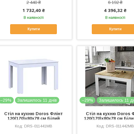
2 440 ₴
6 192 ₴
1 732,40 ₴
4 396,32 ₴
В наявності
В наявності
Купити
Купити
–29%
Залишилось 11 днів
–29%
Залишилось 11 д
Стіл на кухню Doros Флінт
Стіл на кухню Doros 
120(170)х80х78 см Білий
120(170)х80х78 см Біл
(DRS-011441)
артизан (DRS-01144
DRS-011441MB
DRS-011442MB