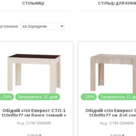
СТІЛЬНИЦІ
СТІЛЬЦІ ДЛЯ КУХН
–29%
Залишилось 11 днів
–29%
Залишилось 11 д
Обідній стіл Еверест СТО-1
Обідній стіл Еверест
110х65х77 см Венге темний +
110х65х77 см Дуб со
Дуб молочний (DTM-5583)
(DTM-5584)
DTM-5583MB
DTM-5584MB
2 919 ₴
2 919 ₴