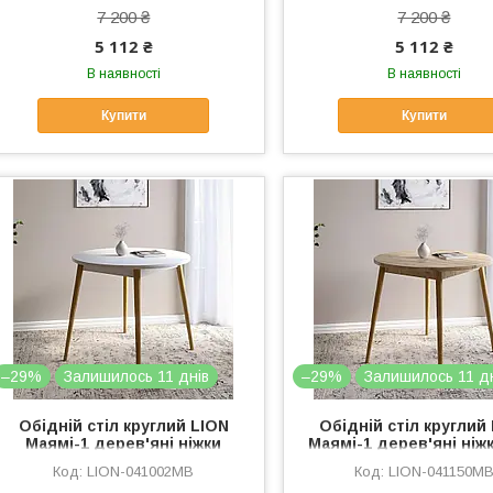
7 200 ₴
7 200 ₴
5 112 ₴
5 112 ₴
В наявності
В наявності
Купити
Купити
–29%
Залишилось 11 днів
–29%
Залишилось 11 д
Обідній стіл круглий LION
Обідній стіл круглий
Маямі-1 дерев'яні ніжки
Маямі-1 дерев'яні ніж
Німфея Альба (LION-041002)
Аппалачі (LION-04115
LION-041002MB
LION-041150M