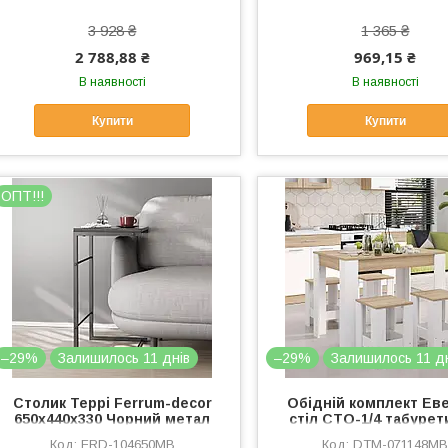
3 928 ₴
1 365 ₴
2 788,88 ₴
969,15 ₴
В наявності
В наявності
Купити
Купити
OПТ!!!
–29%
Залишилось 11 днів
–29%
Залишилось 11 д
Столик Террі Ferrum-decor
Обідній комплект Ев
650x440x330 Чорний метал
стіл СТО-1/4 табурет
ДСП Сосна Кембра 16 мм
(4шт) Дуб сонома/Ні
FRD-104650MB
DTM-071148M