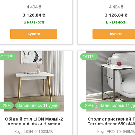
4 404 ₴
4 404 ₴
3 126,84 ₴
3 126,84 ₴
В наявності
В наявності
Купити
Купити
OПТ!!!
OПТ!!!
–29%
Залишилось 11 днів
–29%
Залишилось 11 д
Обідній стіл LION Маямі-2
Столик приставний Т
дерев'яні ніжки Німфея
Ferrum-decor 650x44
Альба (LION-041003)
Чорний метал ДСП Бі
LION-041003MB
FRD-104648MB
мм (FRD-104648)