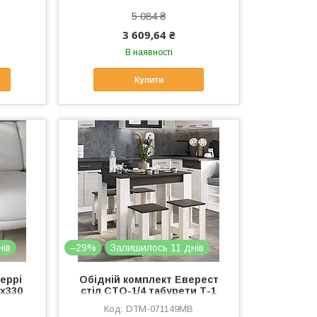
ТОП
5 084 ₴
3 609,64 ₴
В наявності
Купити
нів
–29%
Залишилось 11 днів
еррі
Обідній комплект Еверест
0x330
стіл СТО-1/4 табурети Т-1
ле 16
(4шт) Графіт/Дуб крафт білий
DTM-071149MB
(DTM-071149)