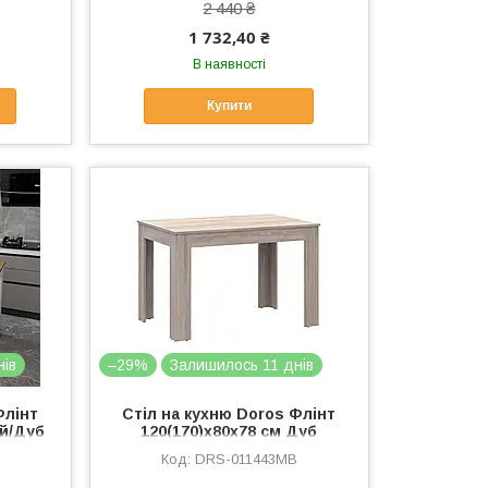
2 440 ₴
1 732,40 ₴
В наявності
Купити
нів
–29%
Залишилось 11 днів
Флінт
Стіл на кухню Doros Флінт
ий/Дуб
120(170)х80х78 см Дуб
2)
сонома (DRS-011443)
DRS-011443MB