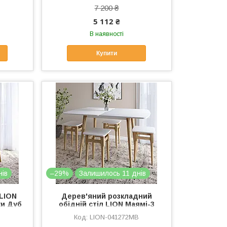
7 200 ₴
5 112 ₴
В наявності
Купити
нів
–29%
Залишилось 11 днів
 LION
Дерев'яний розкладний
ки Дуб
обідній стіл LION Маямі-3
0) ТОП
Німфея Альба (білий)
B
LION-041272MB
90х60/90х120 (LION-041272)