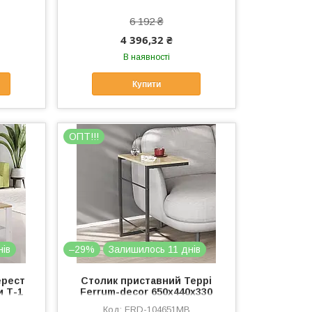
6 192 ₴
4 396,32 ₴
В наявності
Купити
OПТ!!!
нів
–29%
Залишилось 11 днів
ерест
Столик приставний Террі
и Т-1
Ferrum-decor 650x440x330
мфея
Чорний метал ДСП Дуб
B
FRD-104651MB