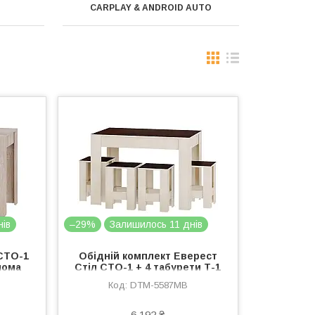
І
CARPLAY & ANDROID AUTO
нів
–29%
Залишилось 11 днів
 СТО-1
Обідній комплект Еверест
нома
Стіл СТО-1 + 4 табурети Т-1
Венге темний + Дуб
DTM-5587MB
молочний (DTM-5587)
6 192 ₴