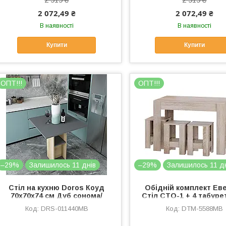
2 072,49 ₴
2 072,49 ₴
В наявності
В наявності
Купити
Купити
OПТ!!!
OПТ!!!
–29%
Залишилось 11 днів
–29%
Залишилось 11 д
Стіл на кухню Doros Коуд
Обідній комплект Ев
70х70х74 см Дуб сонома/
Стіл СТО-1 + 4 табуре
Графіт (DRS-011440)
Дуб сонома (DTM-55
DRS-011440MB
DTM-5588MB