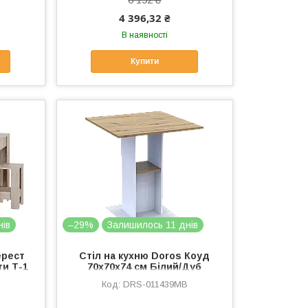
4 396,32 ₴
В наявності
Купити
нів
–29%
Залишилось 11 днів
ерест
Стіл на кухню Doros Коуд
ти Т-1
70х70х74 см Білий/Дуб
88)
артизан (DRS-011439)
DRS-011439MB