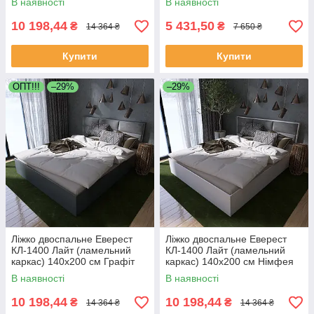
В наявності
В наявності
10 198,44
5 431,50
₴
₴
14 364 ₴
7 650 ₴
Купити
Купити
OПТ!!!
–29%
–29%
Ліжко двоспальне Еверест
Ліжко двоспальне Еверест
КЛ-1400 Лайт (ламельний
КЛ-1400 Лайт (ламельний
каркас) 140х200 см Графіт
каркас) 140х200 см Німфея
(DTM-4900)
Альба (DTM-4652)
В наявності
В наявності
10 198,44
10 198,44
₴
₴
14 364 ₴
14 364 ₴