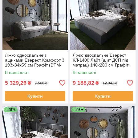
Ліжко односпальне з
Ліжко двоспальне Еверест
ящиками Еверест Комфорт 3
КЛ-1400 Лайт (щит ДСП під
193х84х59 см Графіт (DTM-
матрац) 140х200 см Графіт
074630)
(DTM-4902)
В наявності
В наявності
5 329,26
9 188,82
₴
₴
7 506 ₴
12 942 ₴
Купити
Купити
–29%
–29%