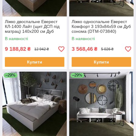
Ліжко двоспальне Еверест
Ліжко односпальне Еверест
КЛ-1400 Лайт (щит ДСП під
Комфорт 3 193х84х59 см Дуб
матрац) 140х200 см Дуб
сонома (DTM-073840)
сонома (DTM-4655)
В наявності
В наявності
9 188,82
3 568,46
₴
₴
12 942 ₴
5 026 ₴
Купити
Купити
–29%
–29%