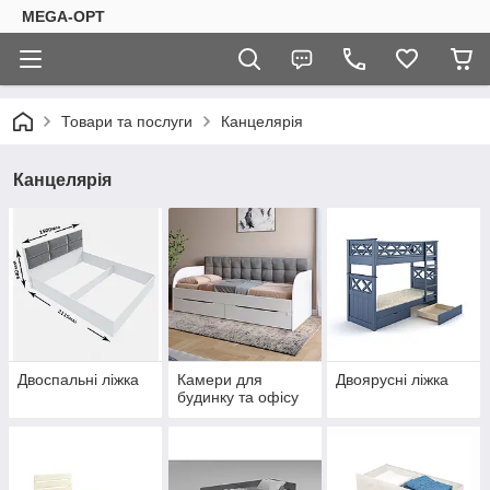
MEGA-OPT
Товари та послуги
Канцелярія
Канцелярія
Двоспальні ліжка
Камери для
Двоярусні ліжка
будинку та офісу