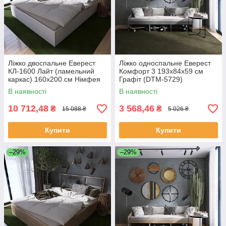
Ліжко двоспальне Еверест
Ліжко односпальне Еверест
КЛ-1600 Лайт (ламельний
Комфорт 3 193х84х59 см
каркас) 160х200 см Німфея
Графіт (DTM-5729)
Альба (DTM-4654)
В наявності
В наявності
10 712,48
3 568,46
₴
₴
15 088 ₴
5 026 ₴
Купити
Купити
–29%
–29%