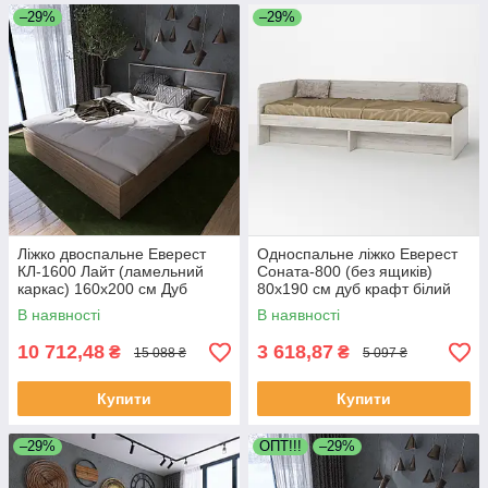
–29%
–29%
Ліжко двоспальне Еверест
Односпальне ліжко Еверест
КЛ-1600 Лайт (ламельний
Соната-800 (без ящиків)
каркас) 160х200 см Дуб
80х190 см дуб крафт білий
сонома (DTM-4653)
(DTM-2671)
В наявності
В наявності
10 712,48
3 618,87
₴
₴
15 088 ₴
5 097 ₴
Купити
Купити
–29%
OПТ!!!
–29%