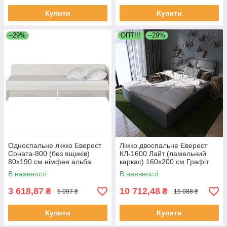
Купити
Купити
–29%
OПТ!!!
–29%
Односпальне ліжко Еверест
Ліжко двоспальне Еверест
Соната-800 (без ящиків)
КЛ-1600 Лайт (ламельний
80х190 см німфея альба
каркас) 160х200 см Графіт
(DTM-2471)
(DTM-4901)
В наявності
В наявності
3 618,87
10 712,48
₴
₴
5 097 ₴
15 088 ₴
Купити
Купити