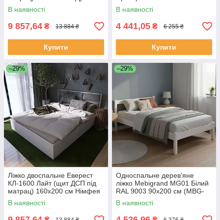
сонома (DTM-4657)
(MBG-21878)
В наявності
В наявності
9 857,64
4 441,05
₴
₴
13 884 ₴
6 255 ₴
Купити
Купити
–29%
–29%
Ліжко двоспальне Еверест
Односпальне дерев'яне
КЛ-1600 Лайт (щит ДСП під
ліжко Mebigrand MG01 Білий
матрац) 160х200 см Німфея
RAL 9003 90х200 см (MBG-
Альба (DTM-4658)
21877)
В наявності
В наявності
9 857,64
4 526,96
₴
₴
13 884 ₴
6 376 ₴