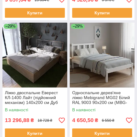
Купити
Купити
–29%
–29%
Ліжко двоспальне Еверест
Односпальне дерев'яне
КЛ-1400 Лайт (підйомний
ліжко Mebigrand MG02 Білий
механізм) 140х200 см Дуб
RAL 9003 90х200 см (MBG-
сонома (DTM-4659)
21879)
В наявності
В наявності
13 296,88
4 650,50
₴
₴
18 728 ₴
6 550 ₴
Купити
Купити