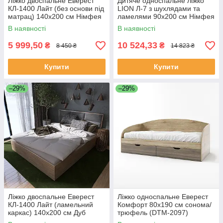
Ліжко двоспальне Еверест
Дитяче односпальне ліжко
КЛ-1400 Лайт (без основи під
LION Л-7 з шухлядами та
матрац) 140х200 см Німфея
ламелями 90x200 см Німфея
Альба (DTM-4648)
Альба (LION-041005)
В наявності
В наявності
5 999,50
10 524,33
₴
₴
8 450 ₴
14 823 ₴
Купити
Купити
–29%
–29%
Ліжко двоспальне Еверест
Ліжко односпальне Еверест
КЛ-1400 Лайт (ламельний
Комфорт 80х190 см сонома/
каркас) 140х200 см Дуб
трюфель (DTM-2097)
сонома (DTM-4651)