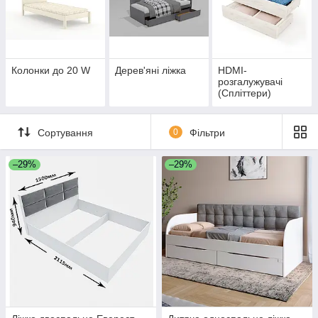
Колонки до 20 W
Дерев'яні ліжка
HDMI-
розгалужувачі
(Спліттери)
Сортування
0
Фільтри
–29%
–29%