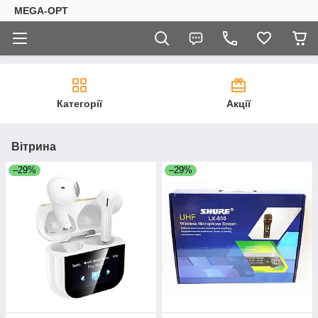
MEGA-OPT
Категорії
Акції
Вітрина
–29%
–29%