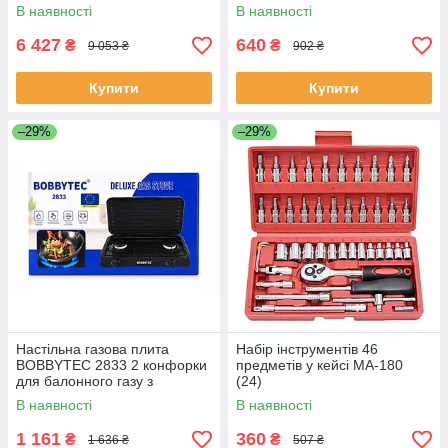
В наявності
В наявності
6 427
640
₴
₴
9 053 ₴
902 ₴
Купити
Купити
–29%
–29%
Настільна газова плита
Набір інструментів 46
BOBBYTEC 2833 2 конфорки
предметів у кейсі MA-180
для балонного газу з
(24)
кришкою (6)
В наявності
В наявності
1 161
360
₴
₴
1 636 ₴
507 ₴