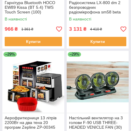
Гарнітура Bluetooth HOCO
Радіосистема LX-800 dm 2
EW89 Kissa (BT 5.4) TWS
безпроводних
Touch Screen (100)
радіомікрофона sm58 beta
58a мова, караоке (10)
В наявності
В наявності
966
3 131
₴
₴
1 361 ₴
4 410 ₴
Купити
Купити
–29%
–29%
Аерофритюрниця 13 літрів
Настільний вентилятор на 3
2200Вт на два тена 20
голови F-90 USB THREE-
програм Zepline ZP-00345
HEADED VENICLE FAN (30)