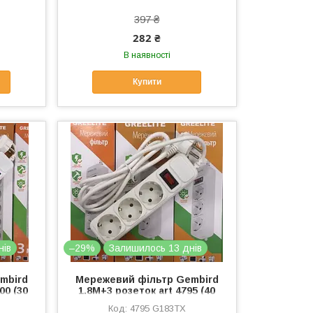
397 ₴
282 ₴
В наявності
Купити
нів
–29%
Залишилось 13 днів
mbird
Мережевий фільтр Gembird
00 (30
1.8M+3 розеток art 4795 (40
шт./ясть)
4795 G183TX