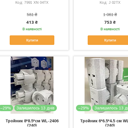
7991 XN 04TX
J 02TX
581 ₴
1 061 ₴
413 ₴
753 ₴
В наявності
В наявності
Купити
Купити
–29%
Залишилось 13 днів
–29%
Залишилось 13 д
Тройник 8*8.5*см WL-2406
Тройник 6*6.5*4.5 см W
(240)
(240)