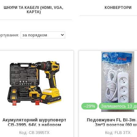
ШНУРИ ТА КАБЕЛІ (HDMI, VGA,
КОНВЕРТОРИ
КАРТА)
–29%
Залишилось 13 д
Акумуляторний шуруповерт
Подовжувач FL BI-3m /
CB-3995, 64V, з набором
3m*3 розеток (60 ш
насадок та 2 акумуляторами
CB 3995TX
FLB 3TX
(10)