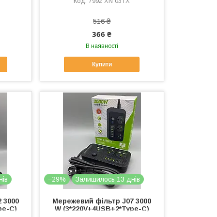
7992 XN 03TX
516 ₴
366 ₴
В наявності
Купити
нів
–29%
Залишилось 13 днів
 3000
Мережевий фільтр J07 3000
pe-C)
W (3*220V+4USB+2*Type-C)