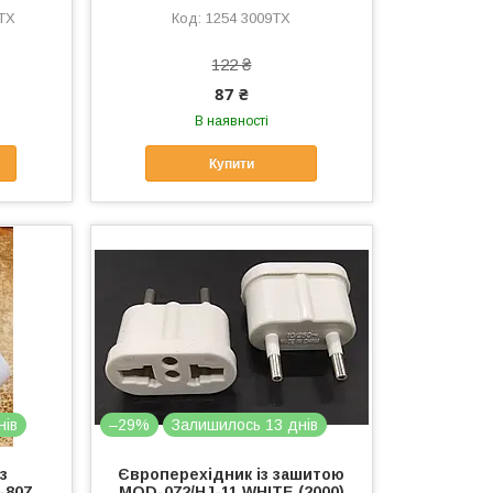
TX
1254 3009TX
122 ₴
87 ₴
В наявності
Купити
нів
–29%
Залишилось 13 днів
 з
Європерехідник із зашитою
-807
MOD-072/HJ-11 WHITE (2000)