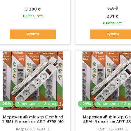
326 ₴
3 300 ₴
231 ₴
В наявності
В наявності
Купити
Купити
–29%
Залишилось 13 днів
–29%
Залишилось 13 д
Мережевий фільтр Gembird
Мережевий фільтр Ge
1.8M+ 5 розеток ART 4798 (40
4.5M+5 розеток ART 48
шт./ясть)
шт./ярд.)
G 185 4798TX
G55 4800TX