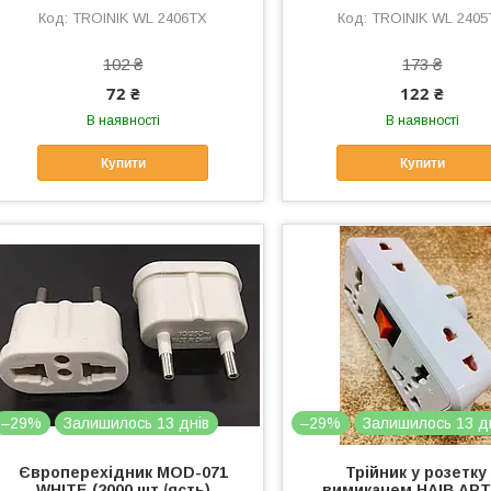
TROINIK WL 2406TX
TROINIK WL 2405
102 ₴
173 ₴
72 ₴
122 ₴
В наявності
В наявності
Купити
Купити
–29%
Залишилось 13 днів
–29%
Залишилось 13 д
Європерехідник MOD-071
Трійник у розетку
WHITE (2000 шт./ясть)
вимикачем HAIB ART