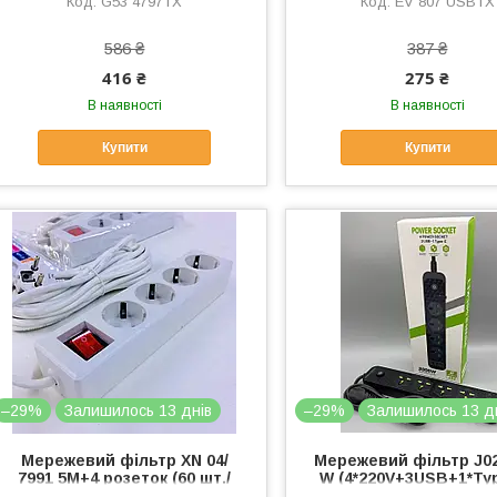
G53 4797TX
EV 807 USBTX
586 ₴
387 ₴
416 ₴
275 ₴
В наявності
В наявності
Купити
Купити
–29%
Залишилось 13 днів
–29%
Залишилось 13 д
Мережевий фільтр XN 04/
Мережевий фільтр J02
7991 5M+4 розеток (60 шт./
W (4*220V+3USB+1*Ty
яский)