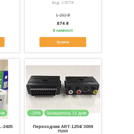
J 07TX
1 232 ₴
874 ₴
В наявності
Купити
нів
–29%
Залишилось 13 днів
L-2405
Переходник ART-1254/ 3009
(500)