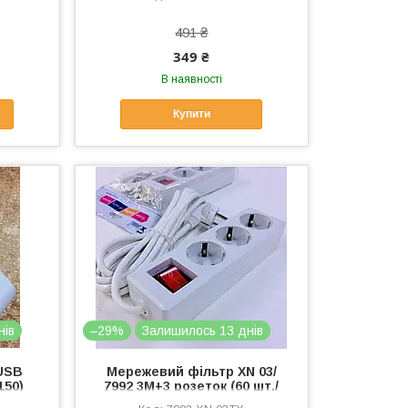
491 ₴
349 ₴
В наявності
Купити
нів
–29%
Залишилось 13 днів
 USB
Мережевий фільтр XN 03/
150)
7992 3M+3 розеток (60 шт./
яский)