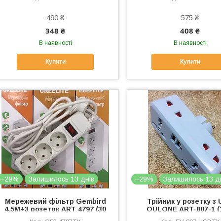
490 ₴
575 ₴
348 ₴
408 ₴
В наявності
В наявності
Купити
Купити
–29%
Залишилось 13 днів
–29%
Залишилось 13 д
Мережевий фільтр Gembird
Трійник у розетку з
4,5M+3 розеток ART 4797 (30
OULONE ART-807-1 (
шт./ярд.)