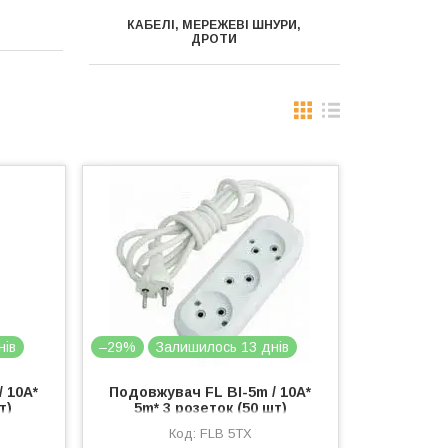
КАБЕЛІ, МЕРЕЖЕВІ ШНУРИ,
ДРОТИ
нів
–29%
Залишилось 13 днів
 10A*
Подовжувач FL BI-5m / 10A*
т)
5m* 3 розеток (50 шт)
FLB 5TX