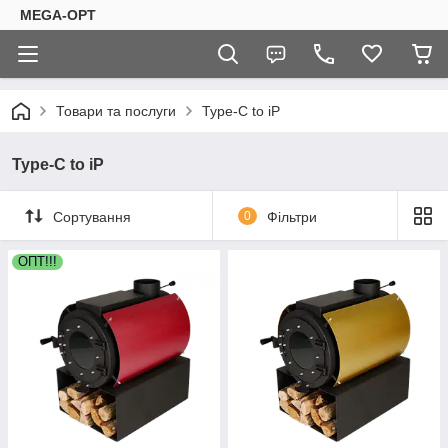
MEGA-OPT
Товари та послуги
Type-C to iP
Type-C to iP
Сортування
0
Фільтри
OПТ!!!