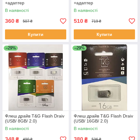
+адаптер
+адаптер
В наявності
В наявності
360
510
₴
₴
507 ₴
719 ₴
Купити
Купити
–29%
–29%
Флеш драйв T&G Flash Draiv
Флеш драйв T&G Flash Draiv
(USB/ 8GB/ 2.0)
(USB/ 16GB/ 2.0)
В наявності
В наявності
348
380
₴
₴
490 ₴
536 ₴