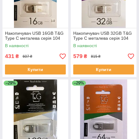
Накопичувач USB 16GB T&G
Накопичувач USB 32GB T&G
Type C металева серія 104
Type C металева серія 104
В наявності
В наявності
431
579
₴
₴
607 ₴
815 ₴
Купити
Купити
–29%
–29%