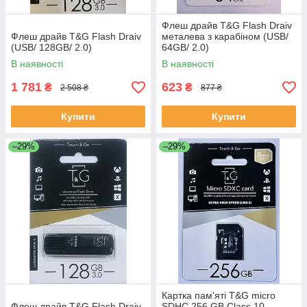
Флеш драйв T&G Flash Draiv
Флеш драйв T&G Flash Draiv
металева з карабiном (USB/
(USB/ 128GB/ 2.0)
64GB/ 2.0)
В наявності
В наявності
1 781
623
₴
₴
2 508 ₴
877 ₴
Купити
Купити
–29%
–29%
Картка пам'яті T&G micro
Флеш драйв T&G Flash Draiv
SDHC 256 GB Class 10