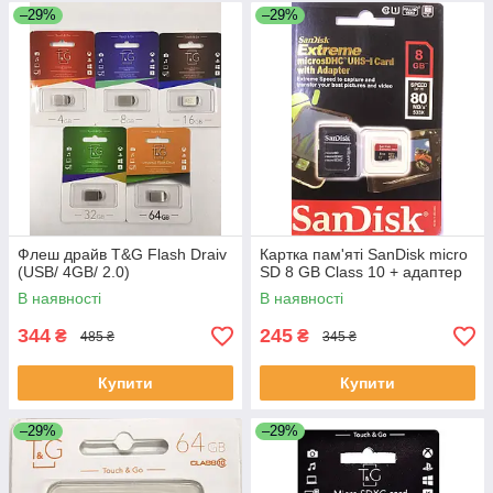
–29%
–29%
Флеш драйв T&G Flash Draiv
Картка пам'яті SanDisk micro
(USB/ 4GB/ 2.0)
SD 8 GB Class 10 + адаптер
В наявності
В наявності
344
245
₴
₴
485 ₴
345 ₴
Купити
Купити
–29%
–29%