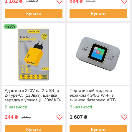
1 182
684
₴
₴
1 665 ₴
963 ₴
Купити
Купити
–29%
Адаптер з 220V на 2-USB та
Портативний модем з
2-Type-C, (120ват), швидка
екраном 4G/5G Wi-Fi зі
зарядка в упаковці 120W KO-
знімною батареєю ART-
71 (300)
10413 (100)
В наявності
В наявності
244
1 687
₴
₴
344 ₴
Купити
Купити