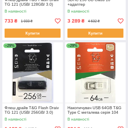
TG 121 (USB/ 128GB/ 3.0)
+адаптер
В наявності
В наявності
733
3 289
₴
₴
1 033 ₴
4 632 ₴
Купити
Купити
–29%
–29%
Флеш драйв T&G Flash Draiv
Накопичувач USB 64GB T&G
TG 121 (USB/ 256GB/ 3.0)
Type C металева серія 104
В наявності
В наявності