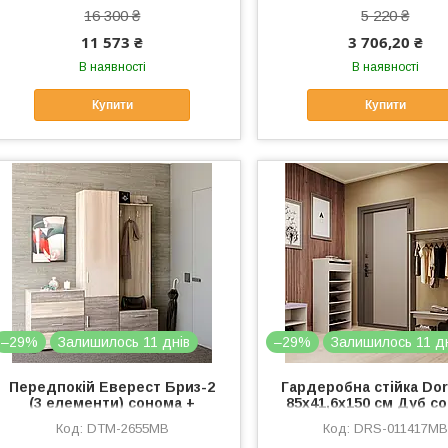
16 300 ₴
5 220 ₴
11 573 ₴
3 706,20 ₴
В наявності
В наявності
Купити
Купити
–29%
Залишилось 11 днів
–29%
Залишилось 11 д
Передпокій Еверест Бриз-2
Гардеробна стійка Do
(3 елементи) сонома +
85х41,6х150 см Дуб с
трюфель (DTM-2655)
(DRS-011417)
DTM-2655MB
DRS-011417MB