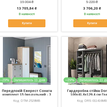
19 304 ₴
5 220 ₴
13 705,84 ₴
3 706,20 ₴
В наявності
В наявності
Купити
Купити
–29%
Залишилось 11 днів
–29%
Залишилось 11 д
Передпокій Еверест Соната
Гардеробна стійка Do
комплект 15 (модульний - 3
100х41,6х129,4 см Гр
елементи) дуб сонома +
(DRS-011416)
DTM-2528MB
DRS-011416MB
білий (DTM-2528)