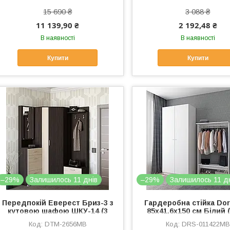
15 690 ₴
3 088 ₴
11 139,90 ₴
2 192,48 ₴
В наявності
В наявності
Купити
Купити
–29%
Залишилось 11 днів
–29%
Залишилось 11 д
Передпокій Еверест Бриз-3 з
Гардеробна стійка Do
кутовою шафою ШКУ-14 (3
85х41,6х150 см Білий 
елементи) венге + дуб
011422)
DTM-2656MB
DRS-011422MB
молочний (DTM-2656)