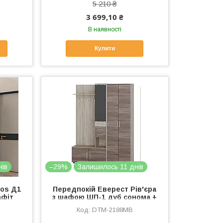
5 210 ₴
3 699,10 ₴
В наявності
Купити
нів
–29%
Залишилось 11 днів
ros Д1
Передпокій Еверест Рів'єра
афіт
з шафою ШП-1 дуб сонома +
трюфель (DTM-2188)
DTM-2188MB