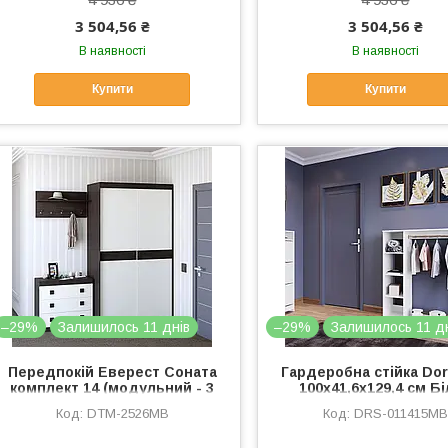
3 504,56 ₴
3 504,56 ₴
В наявності
В наявності
Купити
Купити
–29%
Залишилось 11 днів
–29%
Залишилось 11 д
Передпокій Еверест Соната
Гардеробна стійка Do
комплект 14 (модульний - 3
100х41,6х129,4 см Б
елементи) венге темний +
(DRS-011415)
DTM-2526MB
DRS-011415MB
білий (DTM-2526)