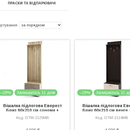
ПРАСКИ ТА ВІДПАРЮВАЧІ
–29%
Залишилось 11 днів
–29%
Залишилось 11 д
Вішалка підлогова Еверест
Вішалка підлогова Ев
Бриз 60х210 см сонома +
Бриз 60х210 см венге 
трюфель (DTM-2125)
молочний (DTM-21
DTM-2125MB
DTM-2124MB
4 936 ₴
4 936 ₴