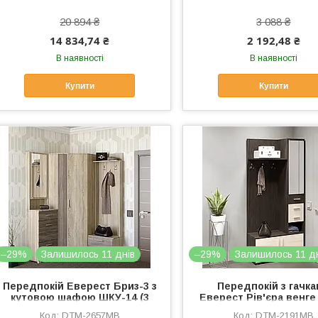
20 894 ₴
3 088 ₴
14 834,74 ₴
2 192,48 ₴
В наявності
В наявності
Купити
Купити
–29%
Залишилось 11 днів
–29%
Залишилось 11 д
Передпокій Еверест Бриз-3 з
Передпокій з гачк
кутовою шафою ШКУ-14 (3
Еверест Рів'єра венге
елементи) сонома +
молочний (DTM-21
DTM-2657MB
DTM-2191MB