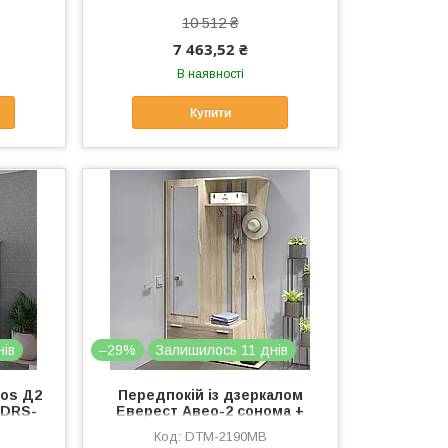
10 512 ₴
7 463,52 ₴
В наявності
Купити
нів
–29%
Залишилось 11 днів
ros Д2
Передпокій із дзеркалом
(DRS-
Еверест Авео-2 сонома +
трюфель (DTM-2190)
DTM-2190MB