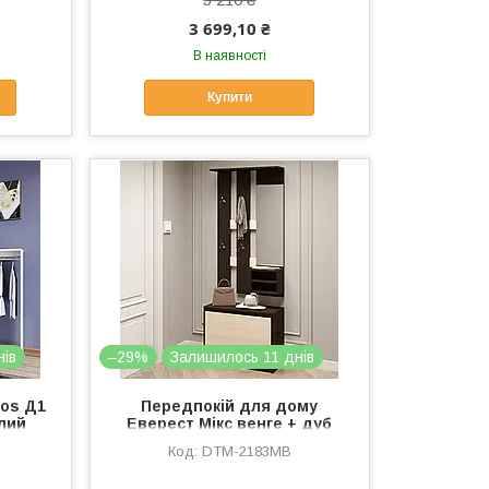
3 699,10 ₴
В наявності
Купити
нів
–29%
Залишилось 11 днів
ros Д1
Передпокій для дому
ілий
Еверест Мікс венге + дуб
молочний (DTM-2183)
DTM-2183MB