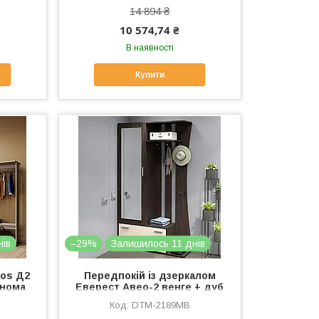
14 894 ₴
10 574,74 ₴
В наявності
Купити
нів
–29%
Залишилось 11 днів
ros Д2
Передпокій із дзеркалом
онома
Еверест Авео-2 венге + дуб
молочний (DTM-2189)
DTM-2189MB