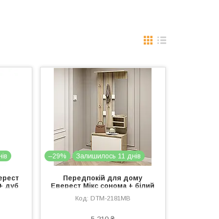
нів
–29%
Залишилось 11 днів
ерест
Передпокій для дому
+ дуб
Еверест Мікс сонома + білий
24)
(DTM-2181)
DTM-2181MB
5 210 ₴