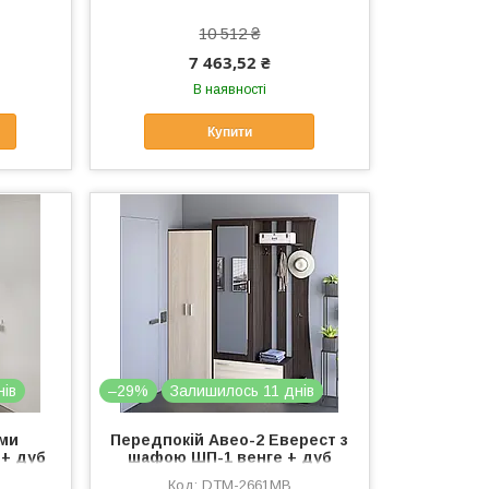
10 512 ₴
7 463,52 ₴
В наявності
Купити
нів
–29%
Залишилось 11 днів
ами
Передпокій Авео-2 Еверест з
 + дуб
шафою ШП-1 венге + дуб
91)
молочний (DTM-2661)
DTM-2661MB