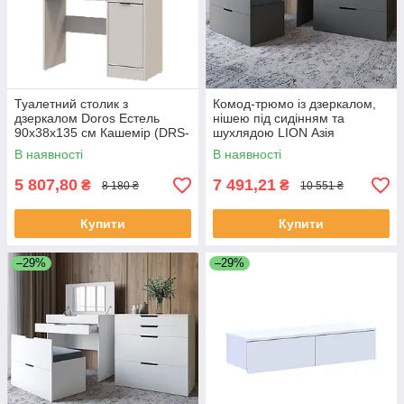
Туалетний столик з
Комод-трюмо із дзеркалом,
дзеркалом Doros Естель
нішею під сидінням та
90х38х135 см Кашемір (DRS-
шухлядою LION Азія
011473)
Антрацит (LION-041662) ТОП
В наявності
В наявності
5 807,80
7 491,21
₴
₴
8 180 ₴
10 551 ₴
Купити
Купити
–29%
–29%