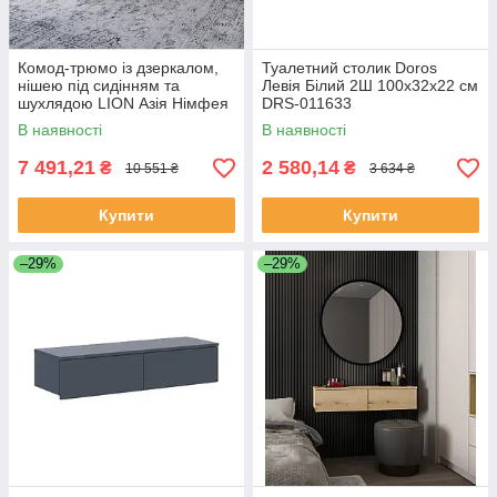
Комод-трюмо із дзеркалом,
Туалетний столик Doros
нішею під сидінням та
Левія Білий 2Ш 100х32х22 см
шухлядою LION Азія Німфея
DRS-011633
Альба (білий) (LION-041673)
В наявності
В наявності
ТОП
7 491,21
2 580,14
₴
₴
10 551 ₴
3 634 ₴
Купити
Купити
–29%
–29%