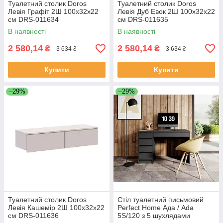
Туалетний столик Doros
Туалетний столик Doros
Левія Графіт 2Ш 100х32х22
Левія Дуб Евок 2Ш 100х32х22
см DRS-011634
см DRS-011635
В наявності
В наявності
2 580,14
2 580,14
₴
₴
3 634 ₴
3 634 ₴
Купити
Купити
–29%
–29%
Туалетний столик Doros
Стіл туалетний письмовий
Левія Кашемір 2Ш 100х32х22
Perfect Home Ада / Ada
см DRS-011636
5S/120 з 5 шухлядами