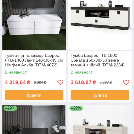
Тумба під телевізор Еверест
Тумба Еверест ТВ 1500
ЛТВ-1400 Лайт 140х38х49 см
Соната 150х38х50 венге
Німфея Альба (DTM-4672)
темний + білий (DTM-2264)
В наявності
В наявності
4 319,64
3 618,87
₴
₴
6 084 ₴
5 097 ₴
Купити
Купити
–29%
–29%