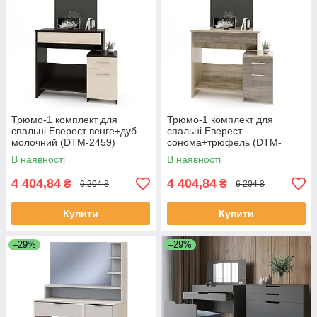
Трюмо-1 комплект для
Трюмо-1 комплект для
спальні Еверест венге+дуб
спальні Еверест
молочний (DTM-2459)
сонома+трюфель (DTM-
2460)
В наявності
В наявності
4 404,84
4 404,84
₴
₴
6 204 ₴
6 204 ₴
Купити
Купити
–29%
–29%