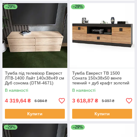
–29%
–29%
Тумба під телевізор Еверест
Тумба Еверест ТВ 1500
ЛТВ-1400 Лайт 140х38х49 см
Соната 150х38х50 венге
Дуб сонома (DTM-4671)
темний + дуб крафт золотий
(DTM-2263)
В наявності
В наявності
4 319,64
3 618,87
₴
₴
6 084 ₴
5 097 ₴
Купити
Купити
–29%
–29%