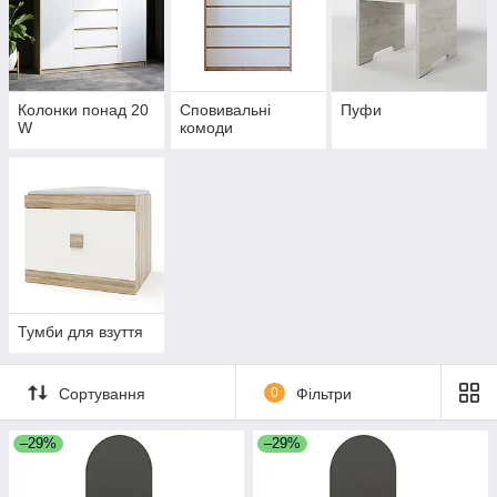
Колонки понад 20
Сповивальні
Пуфи
W
комоди
Тумби для взуття
Сортування
0
Фільтри
–29%
–29%