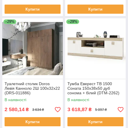
Купити
Купити
–29%
–29%
Туалетний столик Doros
Тумба Еверест ТВ 1500
Левія Канноло 2Ш 100х32х22
Соната 150х38х50 дуб
(DRS-011886)
сонома + білий (DTM-2262)
В наявності
В наявності
2 580,14
3 618,87
₴
₴
3 634 ₴
5 097 ₴
Купити
Купити