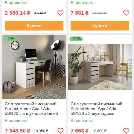
Антрацит (PFH-091308)
В наявності
В наявності
2 580,14
7 881
₴
₴
3 634 ₴
11 100 ₴
Купити
Купити
–29%
–29%
Стіл туалетний письмовий
Стіл туалетний письмовий
Perfect Home Ада / Ada
Perfect Home Ада / Ada
5S/120 з 5 шухядами Білий
5S/120 з 5 шухлядами
глянець (PFH-091306)
Кашемір (PFH-091309)
В наявності
В наявності
7 348,50
7 668
₴
₴
10 350 ₴
10 800 ₴