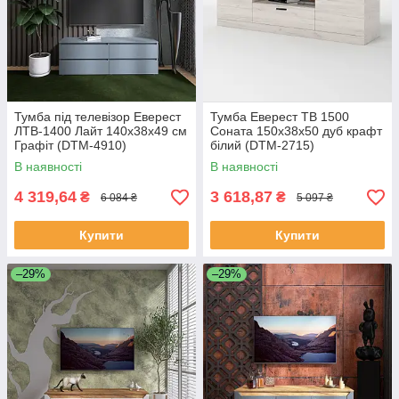
Тумба під телевізор Еверест
Тумба Еверест ТВ 1500
ЛТВ-1400 Лайт 140х38х49 см
Соната 150х38х50 дуб крафт
Графіт (DTM-4910)
білий (DTM-2715)
В наявності
В наявності
4 319,64
3 618,87
₴
₴
6 084 ₴
5 097 ₴
Купити
Купити
–29%
–29%