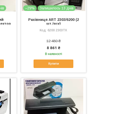
нів
–29%
Залишилось 13 днів
ий
Рахівниця ART 2303/6200 (2
тектор
шт./яск)
 шт./
6200 2303TX
12 480 ₴
8 861 ₴
В наявності
Купити