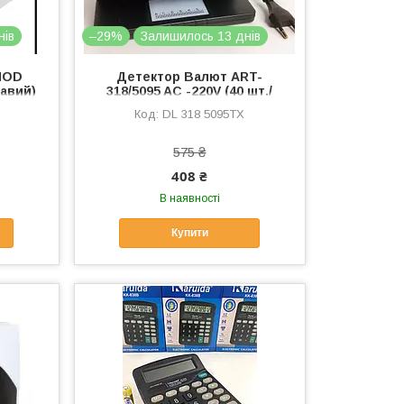
нів
–29%
Залишилось 13 днів
MOD
Детектор Валют ART-
равий)
318/5095 AC -220V (40 шт./
ясть)
X
DL 318 5095TX
575 ₴
408 ₴
В наявності
Купити