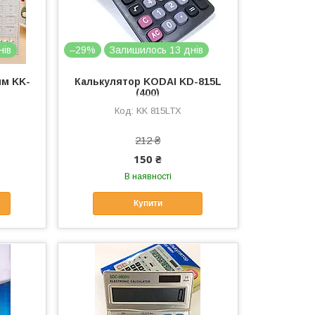
нів
–29%
Залишилось 13 днів
ям KK-
Калькулятор KODAI KD-815L
(400)
KK 815LTX
212 ₴
150 ₴
В наявності
Купити