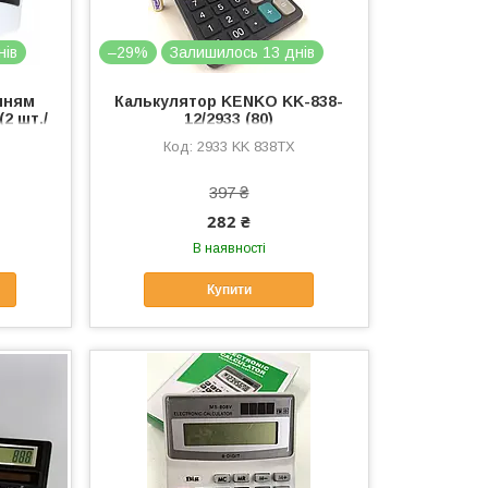
нів
–29%
Залишилось 13 днів
нням
Калькулятор KENKO KK-838-
(2 шт./
12/2933 (80)
2933 KK 838TX
397 ₴
282 ₴
В наявності
Купити