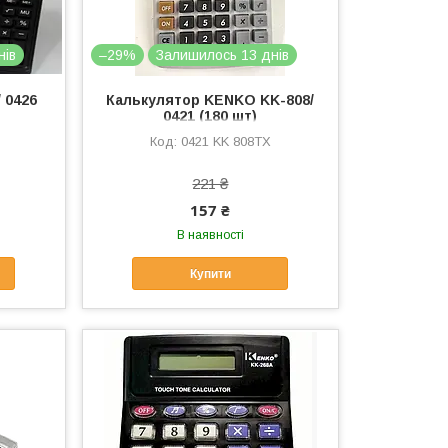
нів
–29%
Залишилось 13 днів
 0426
Калькулятор KENKO KK-808/
0421 (180 шт)
0421 KK 808TX
221 ₴
157 ₴
В наявності
Купити