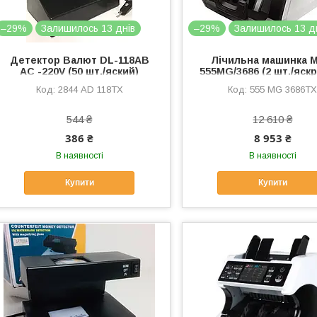
–29%
Залишилось 13 днів
–29%
Залишилось 13 д
Детектор Валют DL-118AB
Лічильна машинка 
AC -220V (50 шт./яский)
555MG/3686 (2 шт./яск
2844 AD 118TX
555 MG 3686T
544 ₴
12 610 ₴
386 ₴
8 953 ₴
В наявності
В наявності
Купити
Купити