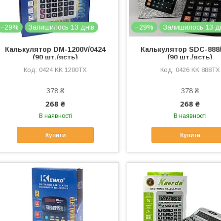
–29%
Залишилось 13 днів
–29%
Залишилось 13 д
Калькулятор DM-1200V/0424
Калькулятор SDC-888/
(90 шт./ясть)
(90 шт./ясть)
0424 KK 1200TX
0426 KK 888TX
378 ₴
378 ₴
268 ₴
268 ₴
В наявності
В наявності
Купити
Купити