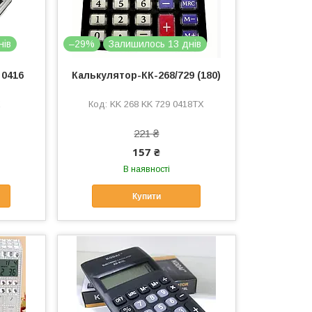
нів
–29%
Залишилось 13 днів
 0416
Калькулятор-КК-268/729 (180)
X
KK 268 KK 729 0418TX
221 ₴
157 ₴
В наявності
Купити