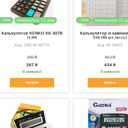
–29%
Залишилось 13 днів
–29%
Залишилось 13 д
Калькулятор KENKO KK-837В
Калькулятор із камінн
(120)
336 (80 шт./ясть)
2432 KK 837TX
KK 336TX
292 ₴
612 ₴
207 ₴
434 ₴
В наявності
В наявності
Купити
Купити