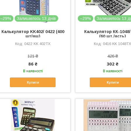
–29%
Залишилось 13 днів
–29%
Залишилось 13 д
Калькулятор KK402/ 0422 (400
Калькулятор КК-1048/
шт/ящ)
(60 шт./ясть)
0422 KK 402TX
0416 KK 1048T
121 ₴
426 ₴
86 ₴
302 ₴
В наявності
В наявності
Купити
Купити