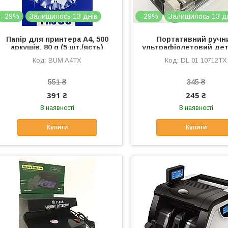
–29%
Залишилось 13 днів
–29%
Залишилось 13 д
Папір для принтера A4, 500
Портативний ручн
аркушів, 80 g (5 шт./ясть)
ультрафіолетовий де
валют DL-01/ 2289 (200
BUM A4TX
DL 01 10712TX
яский)
551 ₴
345 ₴
391 ₴
245 ₴
В наявності
В наявності
Купити
Купити