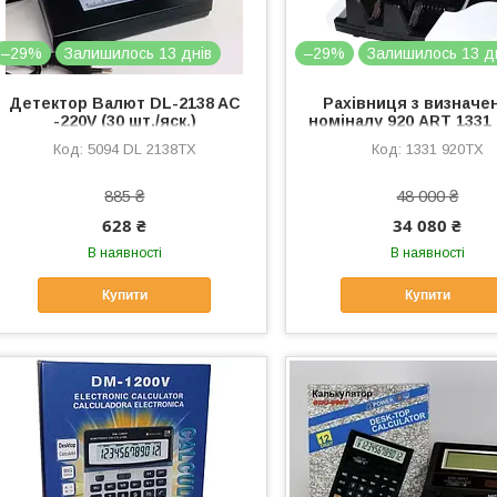
–29%
Залишилось 13 днів
–29%
Залишилось 13 д
Детектор Валют DL-2138 AC
Рахівниця з визначе
-220V (30 шт./яск.)
номіналу 920 ART 1331 
ясть)
5094 DL 2138TX
1331 920TX
885 ₴
48 000 ₴
628 ₴
34 080 ₴
В наявності
В наявності
Купити
Купити