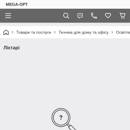
MEGA-OPT
Товари та послуги
Техніка для дому та офісу
Освітл
Ліхтарі