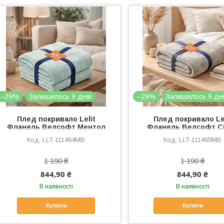
–29%
Залишилось 9 днів
–29%
Залишилось 9 дн
Плед покривало Lelit
Плед покривало Le
Фланель Велсофт Ментол
Фланель Велсофт С
180/200 (LLT-111464)
180/200 (LLT-11146
LLT-111464MB
LLT-111465MB
1 190 ₴
1 190 ₴
844,90 ₴
844,90 ₴
В наявності
В наявності
Купити
Купити