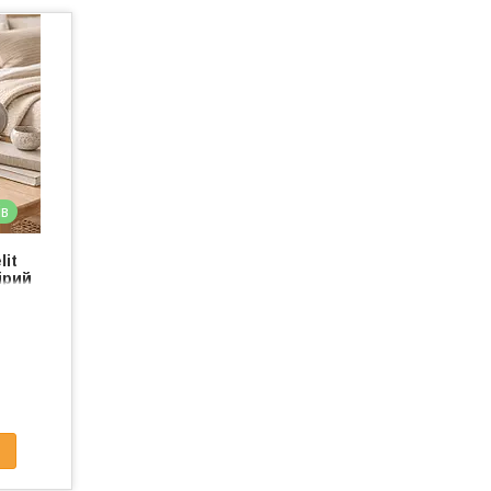
ів
lit
ірий
5)