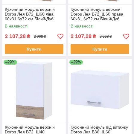
Кухонний модуль верхній
Кухонний модуль верхній
Doros Лея В72_Ш60 ліва
Doros Лея В72_Ш60 права
60х31,6х72 см Білий/Дуб
60х31,6х72 см Білий/Дуб
сонома (DRS-011360)
сонома (DRS-011361)
В наявності
В наявності
2 107,28
2 107,28
₴
₴
2 968 ₴
2 968 ₴
Купити
Купити
–29%
–29%
Кухонний модуль верхній
Кухонний модуль під витяжку
Doros Лея В72_Ш40
Doros Лея В36_Ш60