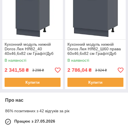
Кухонний модуль нижній
Кухонний модуль нижній
Doros Лея НЯ82_40
Doros Лея НЯ82_Ш60 права
40х46,6х82 см Графіт/Дуб
60х46,6х82 см Графіт/Дуб
клондайк (DRS-011373)
клондайк (DRS-011374)
В наявності
В наявності
2 341,58
2 786,04
₴
₴
3 298 ₴
3 924 ₴
Купити
Купити
Про нас
86% позитивних з 42 відгуків за рік
Працює з 27.05.2026