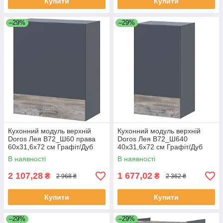
Купити
Купити
–29%
–29%
Кухонний модуль верхній
Кухонний модуль верхній
Doros Лея В72_Ш60 права
Doros Лея В72_Ш640
60х31,6х72 см Графіт/Дуб
40х31,6х72 см Графіт/Дуб
клондайк (DRS-011369)
клондайк (DRS-011370)
В наявності
В наявності
2 107,28
1 677,02
₴
₴
2 968 ₴
2 362 ₴
Купити
Купити
–29%
–29%