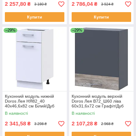
2 257,80
2 786,04
₴
₴
3 180 ₴
3 924 ₴
Купити
Купити
–29%
–29%
Кухонний модуль нижній
Кухонний модуль верхній
Doros Лея НЯ82_40
Doros Лея В72_Ш60 ліва
40х46,6х82 см Білий/Дуб
60х31,6х72 см Графіт/Дуб
сонома (DRS-011366)
клондайк (DRS-011368)
В наявності
В наявності
2 341,58
2 107,28
₴
₴
3 298 ₴
2 968 ₴