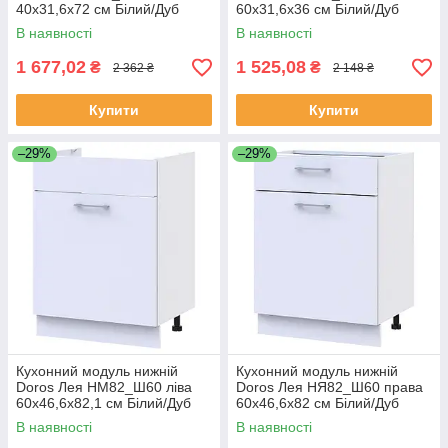
40х31,6х72 см Білий/Дуб
60х31,6х36 см Білий/Дуб
сонома (DRS-011362)
сонома (DRS-011363)
В наявності
В наявності
1 677,02
1 525,08
₴
₴
2 362 ₴
2 148 ₴
Купити
Купити
–29%
–29%
Кухонний модуль нижній
Кухонний модуль нижній
Doros Лея НМ82_Ш60 ліва
Doros Лея НЯ82_Ш60 права
60х46,6х82,1 см Білий/Дуб
60х46,6х82 см Білий/Дуб
сонома (DRS-011364)
сонома (DRS-011365)
В наявності
В наявності