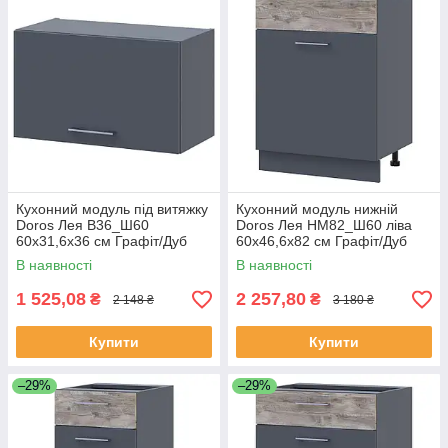
Кухонний модуль під витяжку
Кухонний модуль нижній
Doros Лея В36_Ш60
Doros Лея НМ82_Ш60 ліва
60х31,6х36 см Графіт/Дуб
60х46,6х82 см Графіт/Дуб
клондайк (DRS-011371)
клондайк (DRS-011372)
В наявності
В наявності
1 525,08
2 257,80
₴
₴
2 148 ₴
3 180 ₴
Купити
Купити
–29%
–29%