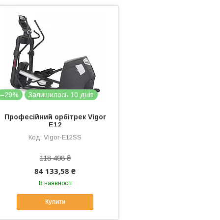
–29%
Залишилось 10 днів
Професійний орбітрек Vigor
E12
Vigor-E12SS
118 498 ₴
84 133,58 ₴
В наявності
Купити