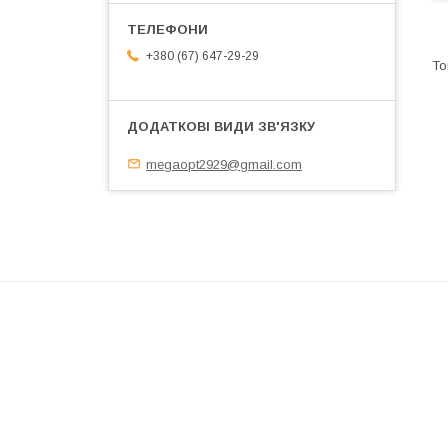
+380 (67) 647-29-29
megaopt2929@gmail.com