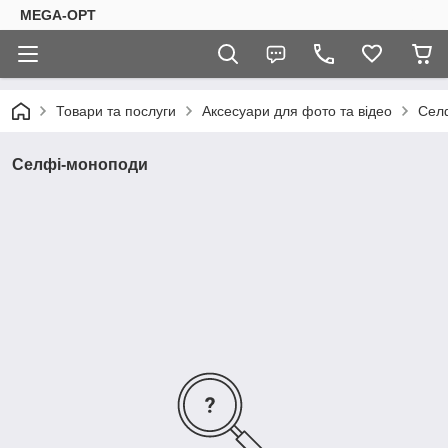
MEGA-OPT
Товари та послуги
Аксесуари для фото та відео
Сел
Селфi-моноподи