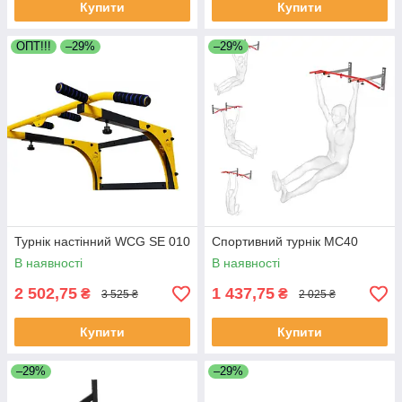
Купити
Купити
OПТ!!!
–29%
–29%
Турнік настінний WCG SE 010
Спортивний турнік MC40
В наявності
В наявності
2 502,75
1 437,75
₴
₴
3 525 ₴
2 025 ₴
Купити
Купити
–29%
–29%