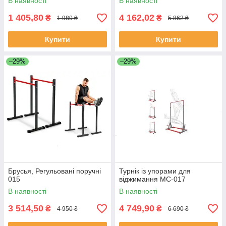
В наявності
В наявності
1 405,80
4 162,02
₴
₴
1 980 ₴
5 862 ₴
Купити
Купити
–29%
–29%
Брусья, Регульовані поручні
Турнік із упорами для
015
віджимання MC-017
В наявності
В наявності
3 514,50
4 749,90
₴
₴
4 950 ₴
6 690 ₴