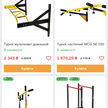
Турнік мультихват домашній
Турнік настінний WCG SE 030
В наявності
В наявності
2 343
1 970,25
₴
₴
3 300 ₴
2 775 ₴
Купити
Купити
–29%
OПТ!!!
–29%