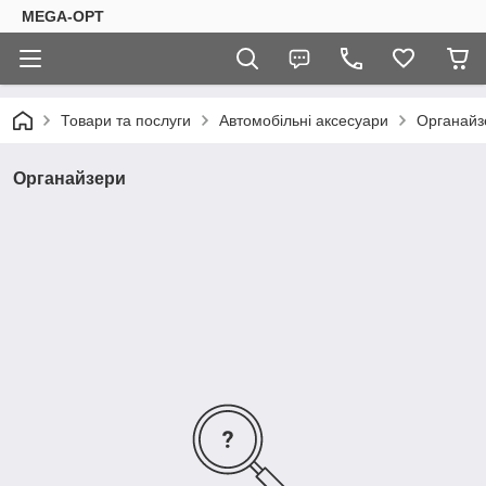
MEGA-OPT
Товари та послуги
Автомобільні аксесуари
Органайз
Органайзери