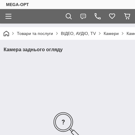
MEGA-OPT
Товари та послуги
ВІДЕО, АУДІО, TV
Камери
Кам
Камера заднього огляду