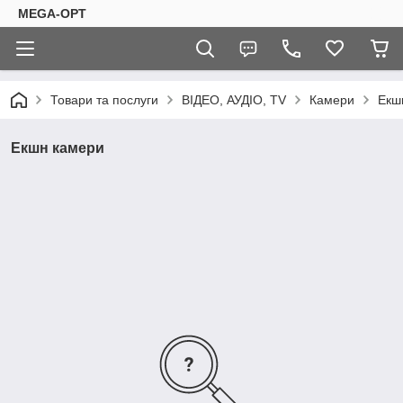
MEGA-OPT
Товари та послуги
ВІДЕО, АУДІО, TV
Камери
Екш
Екшн камери