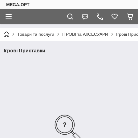
MEGA-OPT
Товари та послуги
ІГРОВІ та АКСЕСУАРИ
Ігрові При
Ігрові Приставки